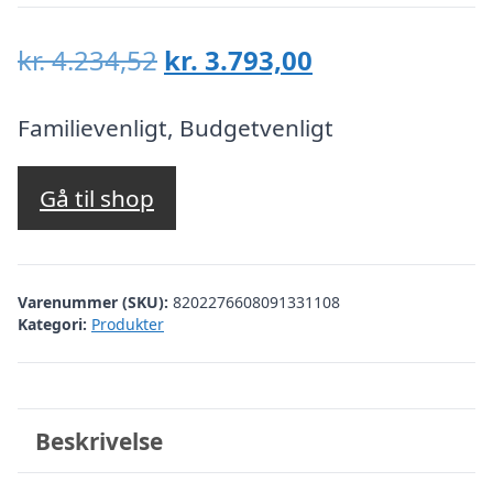
Den
Den
kr.
4.234,52
kr.
3.793,00
oprindelige
aktuelle
pris
pris
Familievenligt, Budgetvenligt
var:
er:
kr. 4.234,52.
kr. 3.793,00.
Gå til shop
Varenummer (SKU):
8202276608091331108
Kategori:
Produkter
Beskrivelse