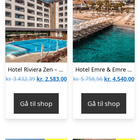
Hotel Riviera Zen – Voksenhotel
Hotel Emre & Emre Beach
Den
Den
Den
D
kr.
3.432,39
kr.
2.583,00
kr.
5.758,56
kr.
4.540,00
oprindelige
aktuelle
oprindelige
ak
pris
pris
pris
pr
Gå til shop
Gå til shop
var:
er:
var:
er
kr. 3.432,39.
kr. 2.583,00.
kr. 5.758,56.
kr