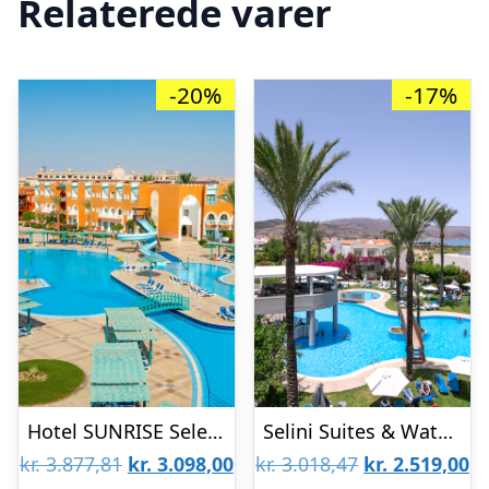
Relaterede varer
-20%
-17%
Hotel SUNRISE Select Garden Beach
Selini Suites & Waterpark
Den
Den
Den
D
kr.
3.877,81
kr.
3.098,00
kr.
3.018,47
kr.
2.519,00