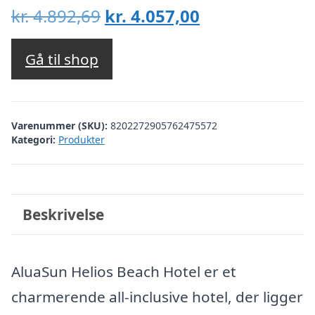
Den
Den
kr.
4.892,69
kr.
4.057,00
oprindelige
aktuelle
pris
pris
Gå til shop
var:
er:
kr. 4.892,69.
kr. 4.057,00.
Varenummer (SKU):
8202272905762475572
Kategori:
Produkter
Beskrivelse
AluaSun Helios Beach Hotel er et
charmerende all-inclusive hotel, der ligger