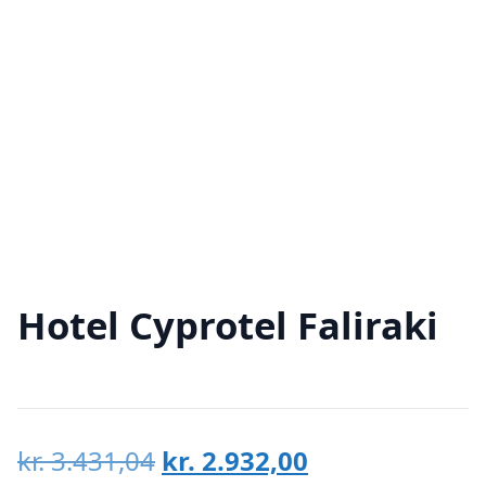
Hotel Cyprotel Faliraki
Den
Den
kr.
3.431,04
kr.
2.932,00