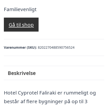
oprindelige
aktuelle
pris
pris
Familievenligt
var:
er:
kr. 3.431,04.
kr. 2.932,00.
Gå til shop
Varenummer (SKU):
8202270488590756524
Beskrivelse
Hotel Cyprotel Faliraki er rummeligt og
består af flere bygninger på op til 3