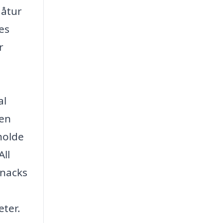
gåtur
es
r
al
 en
holde
All
snacks
eter.