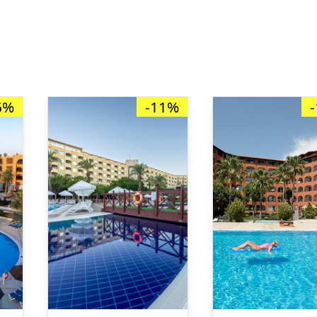
6%
-11%