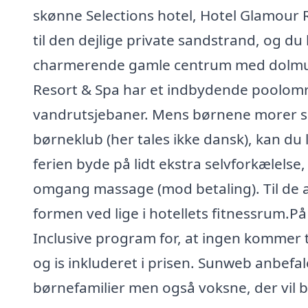
skønne Selections hotel, Hotel Glamour R
til den dejlige private sandstrand, og d
charmerende gamle centrum med dolmus,
Resort & Spa har et indbydende poolomr
vandrutsjebaner. Mens børnene morer sig
børneklub (her tales ikke dansk), kan du
ferien byde på lidt ekstra selvforkælelse
omgang massage (mod betaling). Til de ak
formen ved lige i hotellets fitnessrum.På
Inclusive program for, at ingen kommer ti
og is inkluderet i prisen. Sunweb anbefal
børnefamilier men også voksne, der vil b