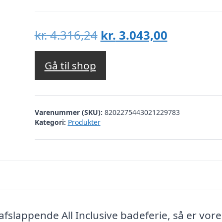
Den
Den
kr.
4.316,24
kr.
3.043,00
oprindelige
aktuelle
pris
pris
Gå til shop
var:
er:
kr. 4.316,24.
kr. 3.043,
Varenummer (SKU):
8202275443021229783
Kategori:
Produkter
afslappende All Inclusive badeferie, så er vore