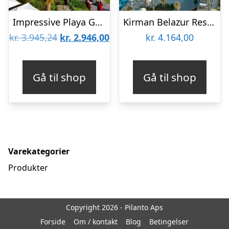
Impressive Playa Granada
Kirman Belazur Resort & Spa Hotel
Den
Den
kr.
3.945,24
kr.
2.946,00
kr.
4.164,00
oprindelige
aktuelle
pris
pris
Gå til shop
Gå til shop
var:
er:
kr. 3.945,24.
kr. 2.946,00.
Varekategorier
Produkter
Copyright 2026 - Pilanto Aps
Forside
Om / kontakt
Blog
Betingelser