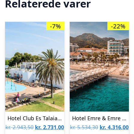
Relaterede varer
-7%
-22%
Hotel Club Es Talaial (All Inclusive)
Hotel Emre & Emre Beach
Den
Den
Den
D
kr.
2.943,50
kr.
2.731,00
kr.
5.534,30
kr.
4.316,00