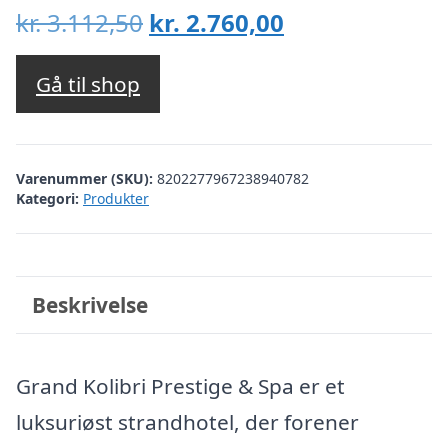
Den
Den
kr.
3.112,50
kr.
2.760,00
oprindelige
aktuelle
pris
pris
Gå til shop
var:
er:
kr. 3.112,50.
kr. 2.760,00.
Varenummer (SKU):
8202277967238940782
Kategori:
Produkter
Beskrivelse
Grand Kolibri Prestige & Spa er et
luksuriøst strandhotel, der forener