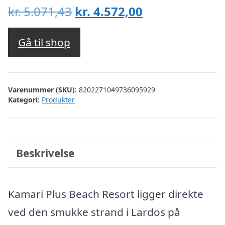
Den
Den
kr.
5.071,43
kr.
4.572,00
oprindelige
aktuelle
pris
pris
Gå til shop
var:
er:
kr. 5.071,43.
kr. 4.572,00.
Varenummer (SKU):
8202271049736095929
Kategori:
Produkter
Beskrivelse
Kamari Plus Beach Resort ligger direkte
ved den smukke strand i Lardos på