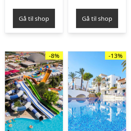
oprindelige
ak
pris
pr
Gå til shop
Gå til shop
var:
er
kr. 3.565,84.
kr
-8%
-13%