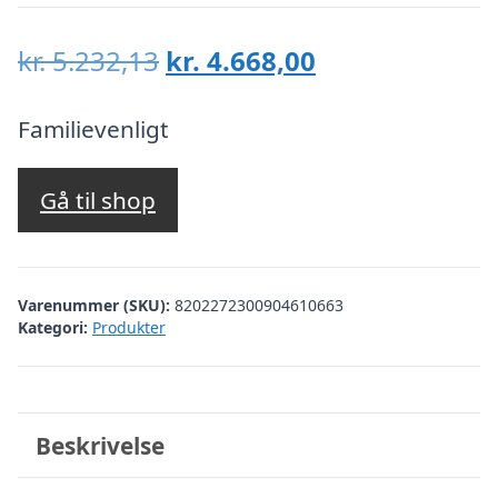
Den
Den
kr.
5.232,13
kr.
4.668,00
oprindelige
aktuelle
pris
pris
Familievenligt
var:
er:
kr. 5.232,13.
kr. 4.668,00.
Gå til shop
Varenummer (SKU):
8202272300904610663
Kategori:
Produkter
Beskrivelse