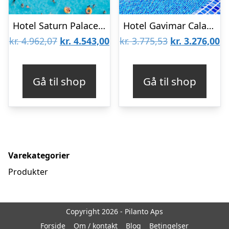
Hotel Saturn Palace Resort
Hotel Gavimar Cala Gran Costa del Sur
Den
Den
Den
D
kr.
4.962,07
kr.
4.543,00
kr.
3.775,53
kr.
3.276,00
oprindelige
aktuelle
oprindelige
ak
pris
pris
pris
pr
Gå til shop
Gå til shop
var:
er:
var:
er
kr. 4.962,07.
kr. 4.543,00.
kr. 3.775,53.
kr
Varekategorier
Produkter
Copyright 2026 - Pilanto Aps
Forside
Om / kontakt
Blog
Betingelser