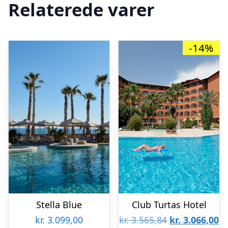
Relaterede varer
-14%
Stella Blue
Club Turtas Hotel
Den
D
kr.
3.099,00
kr.
3.565,84
kr.
3.066,00