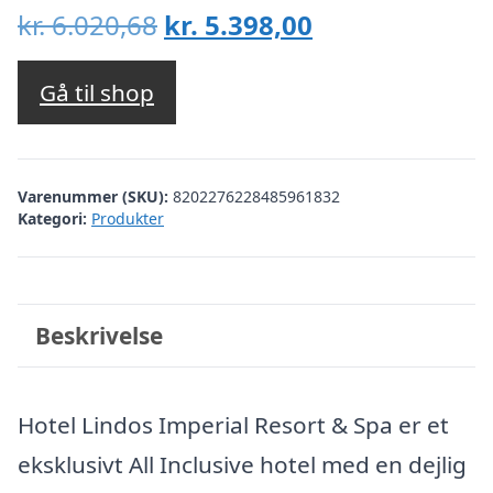
Den
Den
kr.
6.020,68
kr.
5.398,00
oprindelige
aktuelle
pris
pris
Gå til shop
var:
er:
kr. 6.020,68.
kr. 5.398,00.
Varenummer (SKU):
8202276228485961832
Kategori:
Produkter
Beskrivelse
Hotel Lindos Imperial Resort & Spa er et
eksklusivt All Inclusive hotel med en dejlig