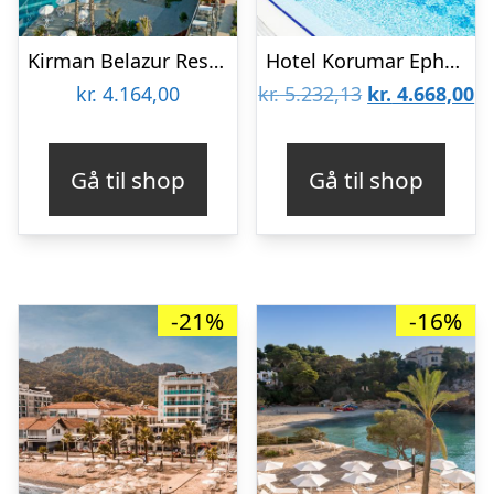
Kirman Belazur Resort & Spa Hotel
Hotel Korumar Ephesus Beach & Spa
Den
D
kr.
4.164,00
kr.
5.232,13
kr.
4.668,00
oprindelige
ak
pris
pr
Gå til shop
Gå til shop
var:
er
kr. 5.232,13.
kr
-21%
-16%