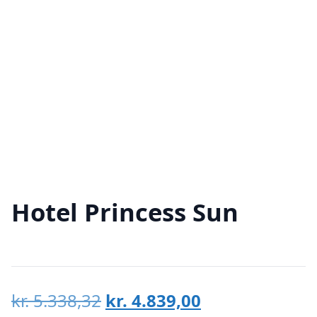
Hotel Princess Sun
Den
Den
kr.
5.338,32
kr.
4.839,00