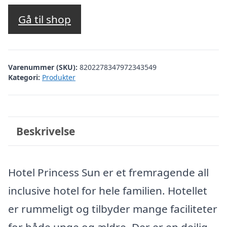
oprindelige
aktuelle
pris
pris
Gå til shop
var:
er:
kr. 5.338,32.
kr. 4.839,00.
Varenummer (SKU):
8202278347972343549
Kategori:
Produkter
Beskrivelse
Hotel Princess Sun er et fremragende all
inclusive hotel for hele familien. Hotellet
er rummeligt og tilbyder mange faciliteter