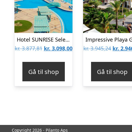
Hotel SUNRISE Select Garden Beach
Den
Den
Den
kr.
3.877,81
kr.
3.098,00
kr.
3.945,24
kr.
2.94
oprindelige
aktuelle
oprinde
pris
pris
pris
Gå til shop
Gå til shop
var:
er:
var:
kr. 3.877,81.
kr. 3.098,00.
kr. 3.94
Copyright 2026 - Pilanto Aps