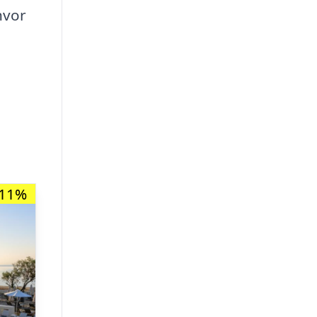
hvor
-11%