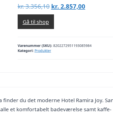
Den
Den
kr.
3.356,10
kr.
2.857,00
oprindelige
aktuelle
pris
pris
Gå til shop
var:
er:
kr. 3.356,10.
kr. 2.857,
Varenummer (SKU):
8202272951193085984
Kategori:
Produkter
a finder du det moderne Hotel Ramira Joy. Sa
alle et komfortabelt badeværelse samt kaffe-