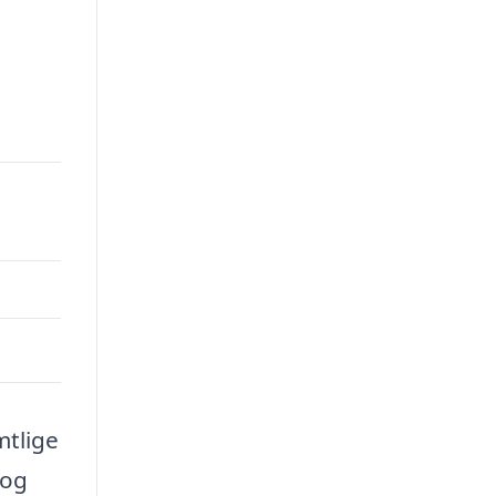
00.
mtlige
 og