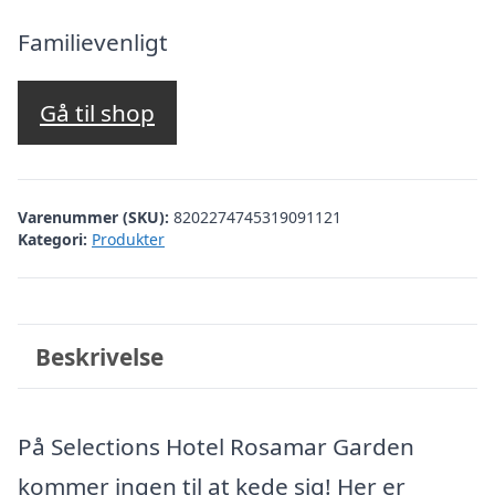
oprindelige
aktuelle
pris
pris
Familievenligt
var:
er:
kr. 3.000,97.
kr. 2.501,00.
Gå til shop
Varenummer (SKU):
8202274745319091121
Kategori:
Produkter
Beskrivelse
På Selections Hotel Rosamar Garden
kommer ingen til at kede sig! Her er