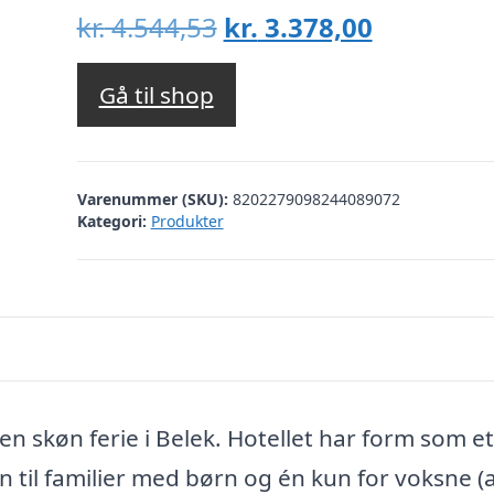
Den
Den
kr.
4.544,53
kr.
3.378,00
oprindelige
aktuelle
pris
pris
Gå til shop
var:
er:
kr. 4.544,53.
kr. 3.378,
Varenummer (SKU):
8202279098244089072
Kategori:
Produkter
 en skøn ferie i Belek. Hotellet har form som et
én til familier med børn og én kun for voksne (