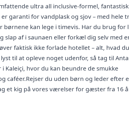
fattende ultra all inclusive-formel, fantastis
 er garanti for vandplask og sjov – med hele t
børnene kan lege i timevis. Har du brug for l
 slap af i saunaen eller forkæl dig selv med e
 faktisk ikke forlade hotellet – alt, hvad du
yst til at opleve noget udenfor, så tag til Anta
 i Kaleiçi, hvor du kan beundre de smukke
 caféer.Rejser du uden børn og leder efter e
 et kig på vores værelser for gæster fra 16 å