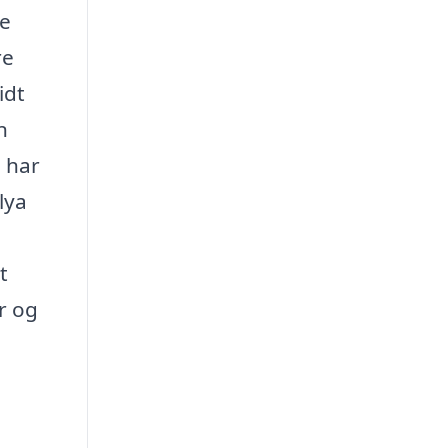
ke
re
idt
n
 har
lya
t
r og