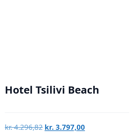
Hotel Tsilivi Beach
Den
Den
kr.
4.296,82
kr.
3.797,00