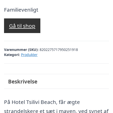
oprindelige
aktuelle
pris
pris
Familievenligt
var:
er:
kr. 4.296,82.
kr. 3.797,00.
Gå til shop
Varenummer (SKU):
8202275717950251918
Kategori:
Produkter
Beskrivelse
På Hotel Tsilivi Beach, får ægte
strandelskere et sæt i maven, ved synet af