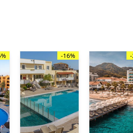
6%
-16%