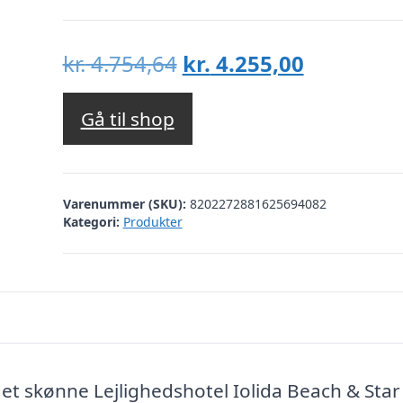
Den
Den
kr.
4.754,64
kr.
4.255,00
oprindelige
aktuelle
pris
pris
Gå til shop
var:
er:
kr. 4.754,64.
kr. 4.255,
Varenummer (SKU):
8202272881625694082
Kategori:
Produkter
et skønne Lejlighedshotel Iolida Beach & Star