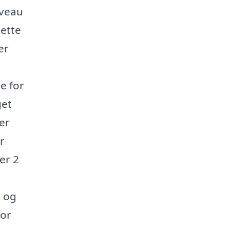
iveau
dette
er
e for
get
er
r
er 2
t og
bor