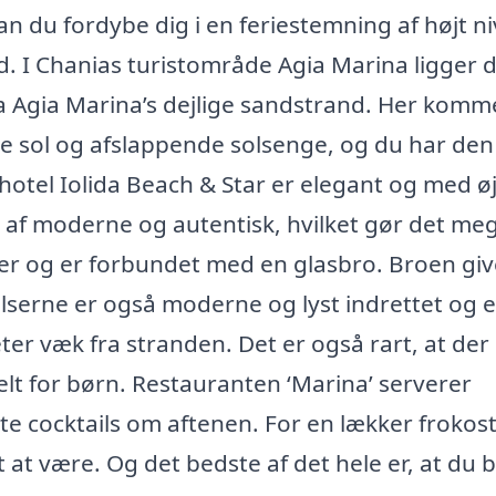
n du fordybe dig i en feriestemning af højt n
d. I Chanias turistområde Agia Marina ligger 
ra Agia Marina’s dejlige sandstrand. Her komm
rme sol og afslappende solsenge, og du har den
otel Iolida Beach & Star er elegant og med øj
g af moderne og autentisk, hvilket gør det me
ger og er forbundet med en glasbro. Broen giv
elserne er også moderne og lyst indrettet og e
er væk fra stranden. Det er også rart, at der 
lt for børn. Restauranten ‘Marina’ serverer
cocktails om aftenen. For en lækker frokos
 at være. Og det bedste af det hele er, at du 