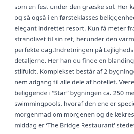
som en fest under den græske sol. Her ka
og så også i en førsteklasses beliggenhe
elegant indrettet resort. Kun få meter f
strandlivet til sin ret, herunder den va
perfekte dag.Indretningen på Lejlighedsh
detaljerne. Her han du finde en blandin
stilfuldt. Komplekset består af 2 bygnin
nem adgang til alle dele af hotellet. Vær
beliggende i “Star” bygningen ca. 250 met
swimmingpools, hvoraf den ene er specie
morgenmad om morgenen og de lækreste 
middag er ‘The Bridge Restaurant’ stedet