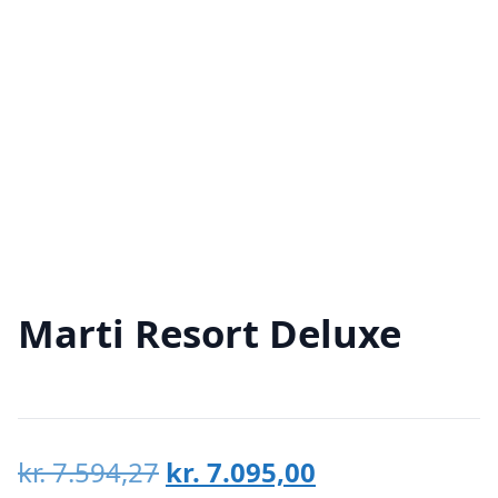
Marti Resort Deluxe
Den
Den
kr.
7.594,27
kr.
7.095,00