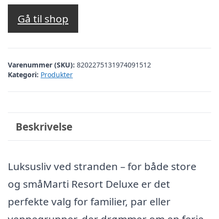
oprindelige
aktuelle
pris
pris
Gå til shop
var:
er:
kr. 7.594,27.
kr. 7.095,00.
Varenummer (SKU):
8202275131974091512
Kategori:
Produkter
Beskrivelse
Luksusliv ved stranden – for både store
og småMarti Resort Deluxe er det
perfekte valg for familier, par eller