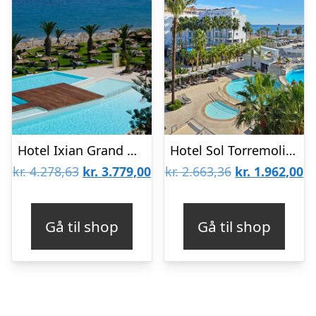
Hotel Ixian Grand & All Suites – Voksenhotel
Hotel Sol Torremolinos Don Pablo
Den
Den
Den
D
kr.
4.278,63
kr.
3.779,00
kr.
2.663,36
kr.
1.962,00
oprindelige
aktuelle
oprindelige
ak
pris
pris
pris
pr
Gå til shop
Gå til shop
var:
er:
var:
er
kr. 4.278,63.
kr. 3.779,00.
kr. 2.663,36.
kr