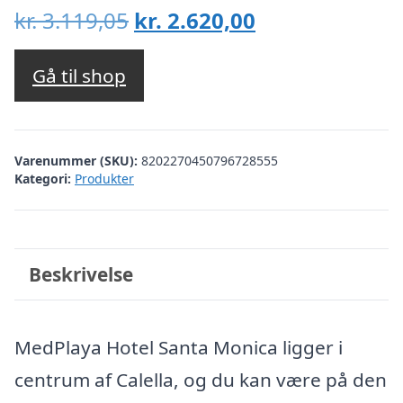
Den
Den
kr.
3.119,05
kr.
2.620,00
oprindelige
aktuelle
pris
pris
Gå til shop
var:
er:
kr. 3.119,05.
kr. 2.620,00.
Varenummer (SKU):
8202270450796728555
Kategori:
Produkter
Beskrivelse
MedPlaya Hotel Santa Monica ligger i
centrum af Calella, og du kan være på den