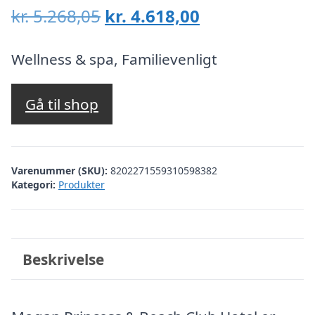
Den
Den
kr.
5.268,05
kr.
4.618,00
oprindelige
aktuelle
pris
pris
Wellness & spa, Familievenligt
var:
er:
kr. 5.268,05.
kr. 4.618,00.
Gå til shop
Varenummer (SKU):
8202271559310598382
Kategori:
Produkter
Beskrivelse