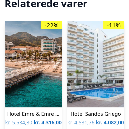
Relaterede varer
-22%
-11%
Hotel Emre & Emre Beach
Hotel Sandos Griego
Den
Den
Den
D
kr.
5.534,30
kr.
4.316,00
kr.
4.581,76
kr.
4.082,00