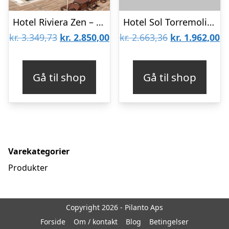
Hotel Riviera Zen – Voksenhotel
Hotel Sol Torremolinos Don Pablo
Den
Den
Den
D
kr.
3.349,73
kr.
2.850,00
kr.
2.663,36
kr.
1.962,00
oprindelige
aktuelle
oprindelige
ak
pris
pris
pris
pr
Gå til shop
Gå til shop
var:
er:
var:
er
kr. 3.349,73.
kr. 2.850,00.
kr. 2.663,36.
kr
Varekategorier
Produkter
Copyright 2026 - Pilanto Aps
Forside
Om / kontakt
Blog
Betingelser