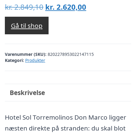
Den
Den
kr.
2.849,10
kr.
2.620,00
oprindelige
aktuelle
pris
pris
Gå til shop
var:
er:
kr. 2.849,10.
kr. 2.620,00.
Varenummer (SKU):
8202278953022147115
Kategori:
Produkter
Beskrivelse
Hotel Sol Torremolinos Don Marco ligger
næsten direkte på stranden: du skal blot