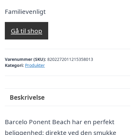
oprindelige
aktuelle
pris
pris
Familievenligt
var:
er:
kr. 3.091,45.
kr. 2.592,00.
Gå til shop
Varenummer (SKU):
8202272011215358013
Kategori:
Produkter
Beskrivelse
Barcelo Ponent Beach har en perfekt
beliggenhed: direkte ved den smukke