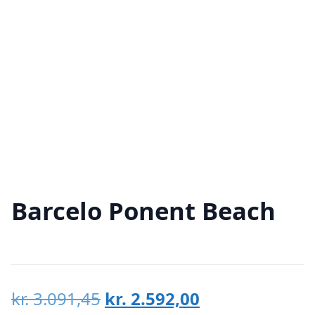
Barcelo Ponent Beach
Den
Den
kr.
3.091,45
kr.
2.592,00