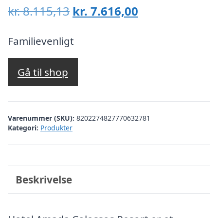
Den
Den
kr.
8.115,13
kr.
7.616,00
oprindelige
aktuelle
pris
pris
Familievenligt
var:
er:
kr. 8.115,13.
kr. 7.616,00.
Gå til shop
Varenummer (SKU):
8202274827770632781
Kategori:
Produkter
Beskrivelse