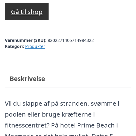
oprindelige
aktuelle
pris
pris
Gå til shop
var:
er:
kr. 5.731,52.
kr. 5.465,00.
Varenummer (SKU):
8202271405714984322
Kategori:
Produkter
Beskrivelse
Vil du slappe af på stranden, svømme i
poolen eller bruge kræfterne i
fitnesscentret? På hotel Prime Beach i