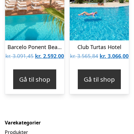
Barcelo Ponent Beach
Club Turtas Hotel
Den
Den
Den
D
kr.
3.091,45
kr.
2.592,00
kr.
3.565,84
kr.
3.066,00
oprindelige
aktuelle
oprindelige
ak
pris
pris
pris
pr
Gå til shop
Gå til shop
var:
er:
var:
er
kr. 3.091,45.
kr. 2.592,00.
kr. 3.565,84.
kr
Varekategorier
Produkter