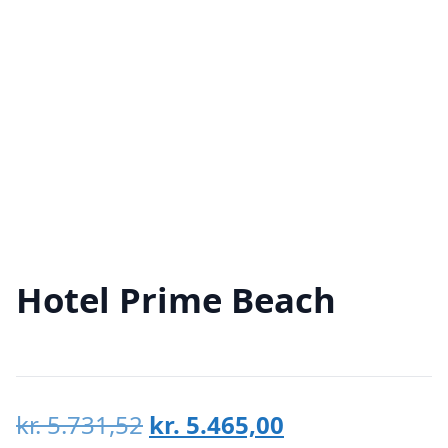
Hotel Prime Beach
Den
Den
kr.
5.731,52
kr.
5.465,00