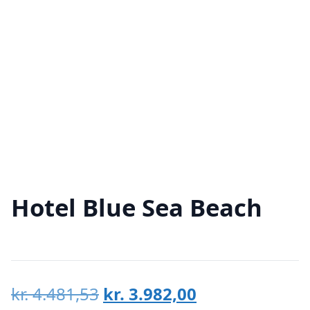
Hotel Blue Sea Beach
Den
Den
kr.
4.481,53
kr.
3.982,00