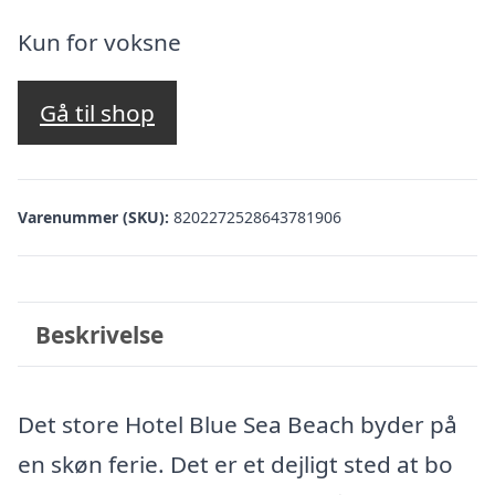
oprindelige
aktuelle
pris
pris
Kun for voksne
var:
er:
kr. 4.481,53.
kr. 3.982,00.
Gå til shop
Varenummer (SKU):
8202272528643781906
Beskrivelse
Det store Hotel Blue Sea Beach byder på
en skøn ferie. Det er et dejligt sted at bo