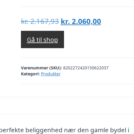
Den
Den
kr.
2.167,93
kr.
2.060,00
oprindelige
aktuelle
pris
pris
Gå til shop
var:
er:
kr. 2.167,93.
kr. 2.060,
Varenummer (SKU):
8202272420150622037
Kategori:
Produkter
 perfekte beliggenhed nær den gamle bydel i