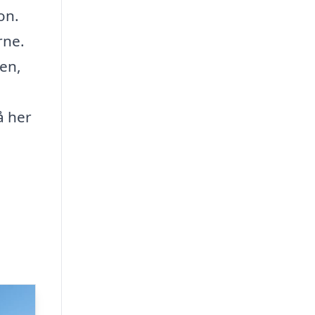
on.
rne.
len,
å her