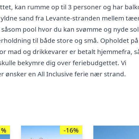
tet, kan rumme op til 3 personer og har balk
t gyldne sand fra Levante-stranden mellem tæe
ter, såsom pool hvor du kan svømme og nyde so
rholdning til både store og små. Opholdet på
vor mad og drikkevarer er betalt hjemmefra, s
skulle bekymre dig over feriebudgettet. Vi
er ønsker en All Inclusive ferie nær strand.
1%
-16%