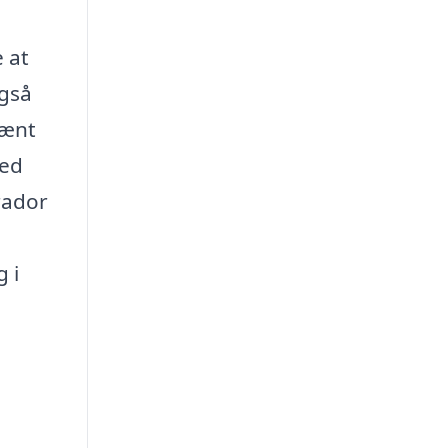
 at
også
pænt
med
rador
 i