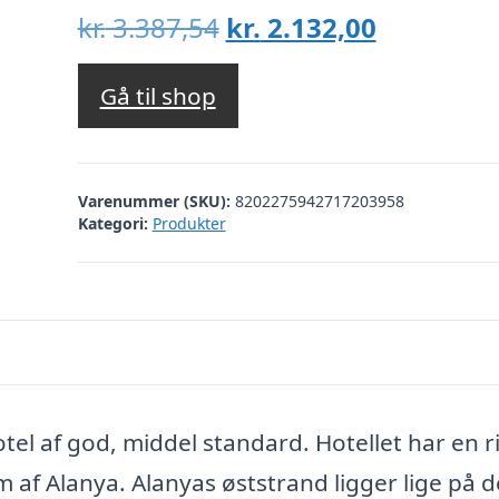
Den
Den
kr.
3.387,54
kr.
2.132,00
oprindelige
aktuelle
pris
pris
Gå til shop
var:
er:
kr. 3.387,54.
kr. 2.132,
Varenummer (SKU):
8202275942717203958
Kategori:
Produkter
otel af god, middel standard. Hotellet har en r
 af Alanya. Alanyas øststrand ligger lige på 