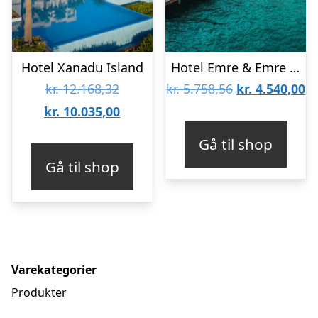
Hotel Xanadu Island
Hotel Emre & Emre Beach
Den
Den
D
kr.
12.168,32
kr.
5.758,56
kr.
4.540,00
oprindelige
Den
oprindelige
ak
kr.
10.035,00
pris
aktuelle
pris
pr
Gå til shop
var:
pris
var:
er
Gå til shop
kr. 12.168,32.
er:
kr. 5.758,56.
kr
kr. 10.035,00.
Varekategorier
Produkter