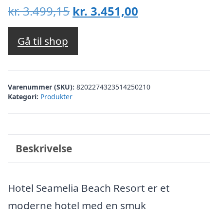
Den
Den
kr.
3.499,15
kr.
3.451,00
oprindelige
aktuelle
pris
pris
Gå til shop
var:
er:
kr. 3.499,15.
kr. 3.451,00.
Varenummer (SKU):
8202274323514250210
Kategori:
Produkter
Beskrivelse
Hotel Seamelia Beach Resort er et
moderne hotel med en smuk