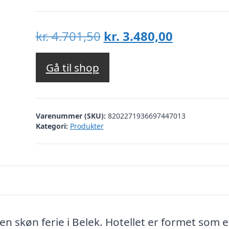
Den
Den
kr.
4.701,50
kr.
3.480,00
oprindelige
aktuelle
pris
pris
Gå til shop
var:
er:
kr. 4.701,50.
kr. 3.480,
Varenummer (SKU):
8202271936697447013
Kategori:
Produkter
 en skøn ferie i Belek. Hotellet er formet som e