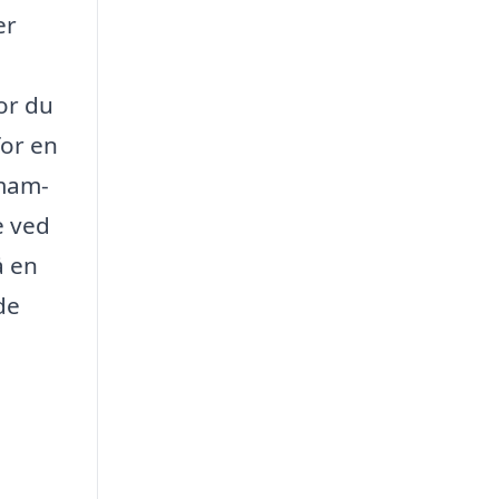
er
vor du
for en
amam-
e ved
å en
de