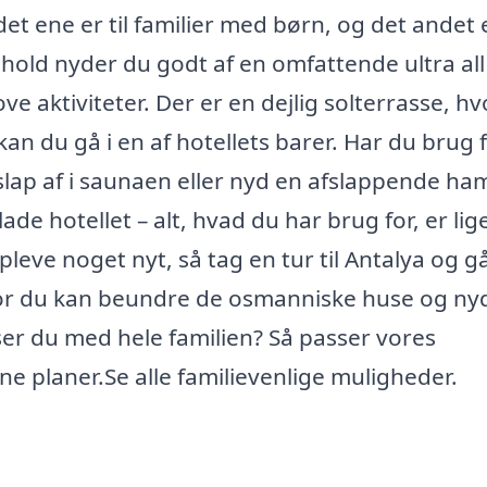
det ene er til familier med børn, og det andet 
phold nyder du godt af en omfattende ultra all
ve aktiviteter. Der er en dejlig solterrasse, h
 kan du gå i en af hotellets barer. Har du brug 
lap af i saunaen eller nyd en afslappende h
de hotellet – alt, hvad du har brug for, er lig
pleve noget nyt, så tag en tur til Antalya og g
hvor du kan beundre de osmanniske huse og ny
ser du med hele familien? Så passer vores
ne planer.Se alle familievenlige muligheder.