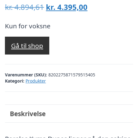
Den
Den
kr.
4.894,61
kr.
4.395,00
oprindelige
aktuelle
pris
pris
Kun for voksne
var:
er:
kr. 4.894,61.
kr. 4.395,00.
Gå til shop
Varenummer (SKU):
8202275871579515405
Kategori:
Produkter
Beskrivelse