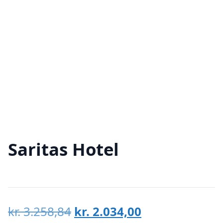
Saritas Hotel
Den
Den
kr.
3.258,84
kr.
2.034,00