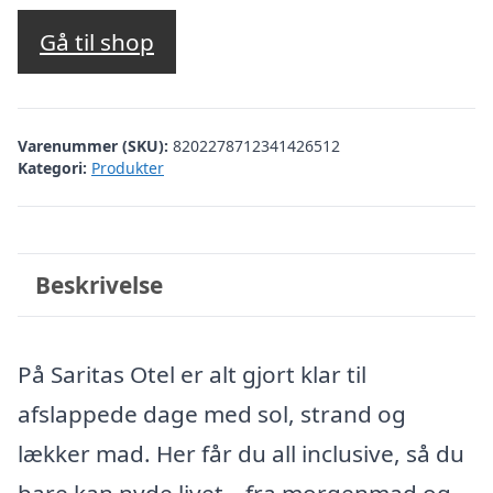
oprindelige
aktuelle
pris
pris
Gå til shop
var:
er:
kr. 3.258,84.
kr. 2.034,00.
Varenummer (SKU):
8202278712341426512
Kategori:
Produkter
Beskrivelse
På Saritas Otel er alt gjort klar til
afslappede dage med sol, strand og
lækker mad. Her får du all inclusive, så du