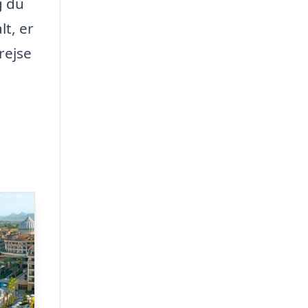
g du
lt, er
rejse