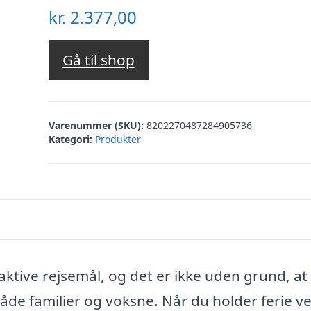
kr.
2.377,00
Gå til shop
Varenummer (SKU):
8202270487284905736
Kategori:
Produkter
ktive rejsemål, og det er ikke uden grund, at
både familier og voksne. Når du holder ferie v