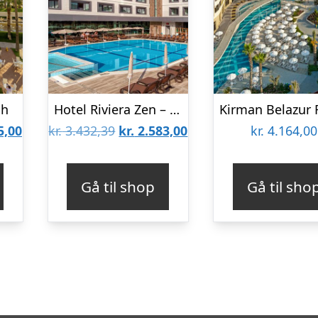
ch
Hotel Riviera Zen – Voksenhotel
Den
Den
Den
5,00
kr.
3.432,39
kr.
2.583,00
kr.
4.164,00
lige
aktuelle
oprindelige
aktuelle
pris
pris
pris
Gå til shop
Gå til sho
er:
var:
er:
1,52.
kr. 5.465,00.
kr. 3.432,39.
kr. 2.583,00.