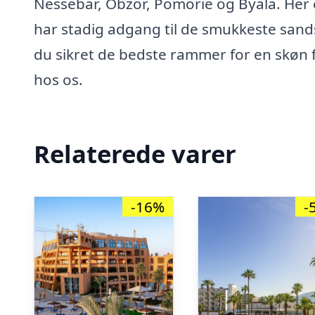
Nessebar, Obzor, Pomorie og Byala. Her 
har stadig adgang til de smukkeste sandst
du sikret de bedste rammer for en skøn fer
hos os.
Relaterede varer
-16%
-