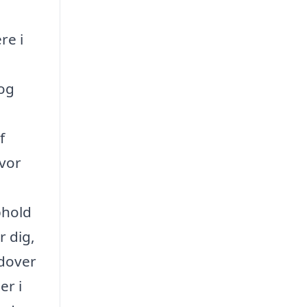
re i
 og
f
hvor
phold
r dig,
Udover
er i