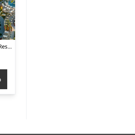
Kirman Belazur Resort & Spa Hotel
p