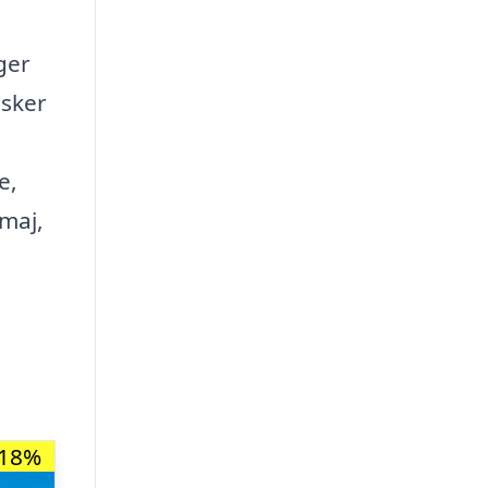
ger
nsker
e,
 maj,
-18%