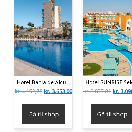
Hotel Bahia de Alcudia
Den
Den
Den
kr.
4.152,78
kr.
3.653,00
kr.
3.877,81
kr.
3.09
oprindelige
aktuelle
oprinde
pris
pris
pris
Gå til shop
Gå til shop
var:
er:
var:
kr. 4.152,78.
kr. 3.653,00.
kr. 3.87