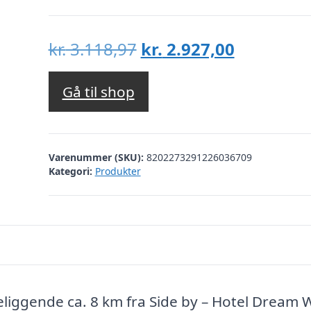
Den
Den
kr.
3.118,97
kr.
2.927,00
oprindelige
aktuelle
pris
pris
Gå til shop
var:
er:
kr. 3.118,97.
kr. 2.927,
Varenummer (SKU):
8202273291226036709
Kategori:
Produkter
eliggende ca. 8 km fra Side by – Hotel Dream 