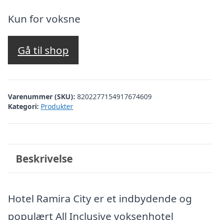
oprindelige
aktuelle
pris
pris
Kun for voksne
var:
er:
kr. 2.982,66.
kr. 2.483,00.
Gå til shop
Varenummer (SKU):
8202277154917674609
Kategori:
Produkter
Beskrivelse
Hotel Ramira City er et indbydende og
populært All Inclusive voksenhotel