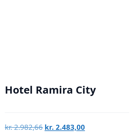
Hotel Ramira City
Den
Den
kr.
2.982,66
kr.
2.483,00