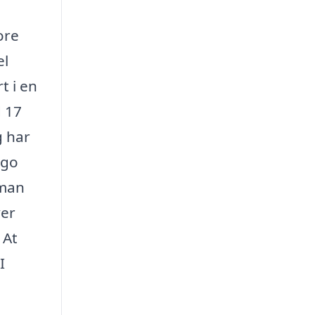
ore
el
t i en
d 17
g har
ego
 man
ver
 At
I