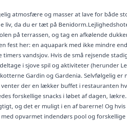
gelig atmosfære og masser at lave for både st
e liv, da du er tæt på Benidorm.Lejlighedshot
solen på terrassen, og tag en afkølende dukker
t en fest her: en aquapark med ikke mindre en
e timers vandsjov. Hvis de små rejsende stadi
eltage i sjove spil og aktiviteter (herunder L
skotterne Gardin og Gardenia. Selvfølgelig er
r venter der en lækker buffet i restauranten h
des forskellige snacks i løbet af dagen, lækre.
gt, og det er muligt i en af barerne! Og hvis 
en med opvarmet indendørs pool og forskellige