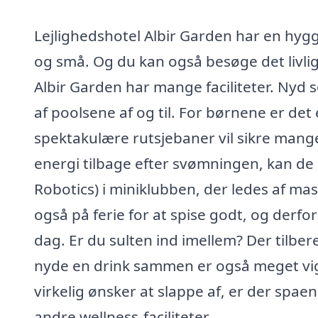
Lejlighedshotel Albir Garden har en hyg
og små. Og du kan også besøge det livlig
Albir Garden har mange faciliteter. Nyd 
af poolsene af og til. For børnene er de
spektakulære rutsjebaner vil sikre mang
energi tilbage efter svømningen, kan de d
Robotics) i miniklubben, der ledes af ma
også på ferie for at spise godt, og derfo
dag. Er du sulten ind imellem? Der tilbere
nyde en drink sammen er også meget vigti
virkelig ønsker at slappe af, er der spa
andre wellness-faciliteter.