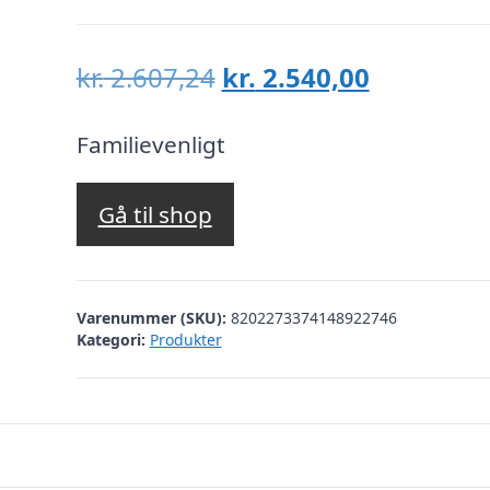
Den
Den
kr.
2.607,24
kr.
2.540,00
oprindelige
aktuelle
pris
pris
Familievenligt
var:
er:
kr. 2.607,24.
kr. 2.540,
Gå til shop
Varenummer (SKU):
8202273374148922746
Kategori:
Produkter